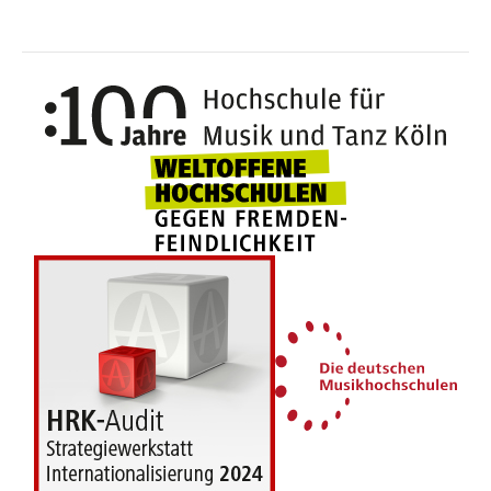
100 J
Weltoffene Hochsc
Die 