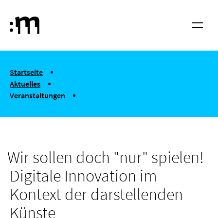
Springe zum Haupt-Inhalt
Hochschule für Musik und Tanz Köln
Menü
You are here:
Startseite
Aktuelles
Veranstaltungen
Wir sollen doch "nur" spielen! Digitale Innovation im Kontext 
Wir sollen doch "nur" spielen!
Digitale Innovation im
Kontext der darstellenden
Künste