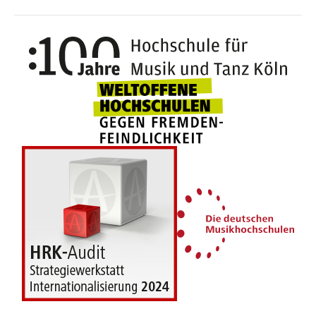
100 J
Weltoffene Hochsc
Die 