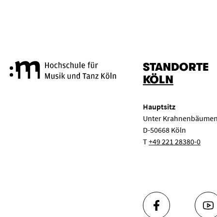
STANDORTE
Hochschule für Musik und Tanz
KÖLN
Hauptsitz
Unter Krahnenbäumen
D-50668 Köln
T
+49 221 28380-0
FACEBOOK
YO