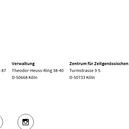
 Köln
Verwaltung
Zentrum für Zeitgenössischen
 87
Theodor-Heuss-Ring 38-40
Turmstrasse 3-5
D-50668 Köln
D-50733 Köln
UTUBE
INSTAGRAM