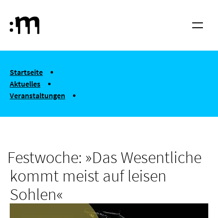
Springe zum Haupt-Inhalt
Hochschule für Musik und Tanz Köln
Menü
You are here:
Startseite
Aktuelles
Veranstaltungen
Festwoche: »Das Wesentliche kommt meist auf leisen Sohlen«
Festwoche: »Das Wesentliche
kommt meist auf leisen
Sohlen«