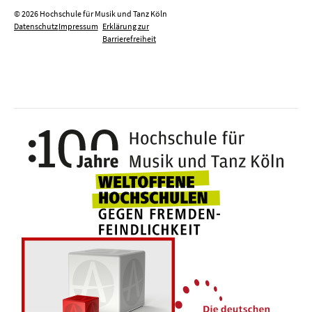
© 2026 Hochschule für Musik und Tanz Köln
Datenschutz
Impressum
Erklärung zur
Barrierefreiheit
100 J
Weltoffene Hochsc
Die 