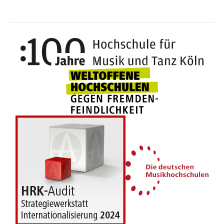
100 J
Weltoffene Hochsc
Die 