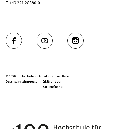
T
+49 221 28380-0
FACEBOOK
YOUTUBE
INSTAGRAM
© 2026 Hochschule für Musik und Tanz Köln
Datenschutz
Impressum
Erklärung zur
Barrierefreiheit
100 J