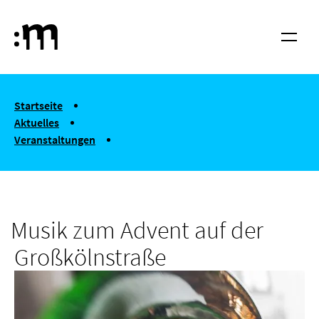
Springe zum Haupt-Inhalt
Hochschule für Musik und Tanz Köln
Menü
You are here:
Startseite
Aktuelles
Veranstaltungen
Musik zum Advent auf der Großkölnstraße
Musik zum Advent auf der
Großkölnstraße