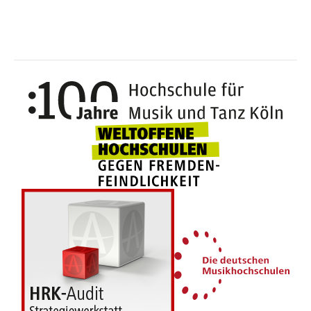
100 J
Weltoffene Hochsc
Die 