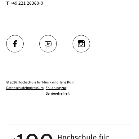
T
+49 221 28380-0
FACEBOOK
YOUTUBE
INSTAGRAM
© 2026 Hochschule für Musik und Tanz Köln
Datenschutz
Impressum
Erklärung zur
Barrierefreiheit
100 J