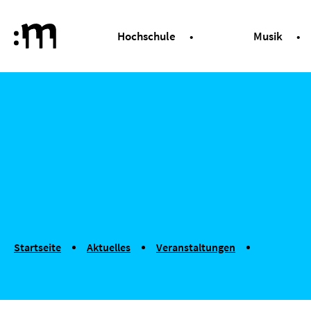
Springe zum Haupt-Inhalt
Hochschule
Musik
Hochschule für Musik und Tanz Köln
COLOURS OF BASS
You are here:
Startseite
Aktuelles
Veranstaltungen