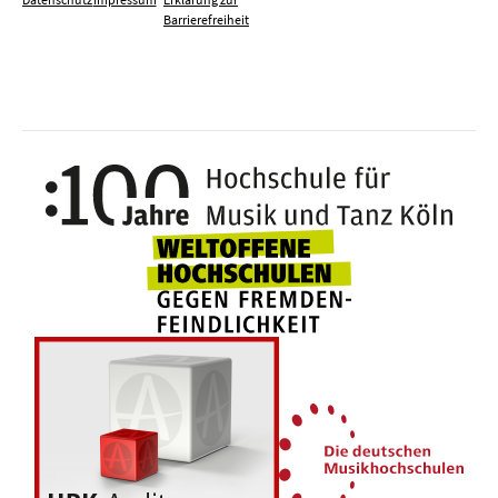
Barrierefreiheit
100 J
Weltoffene Hochsc
Die 