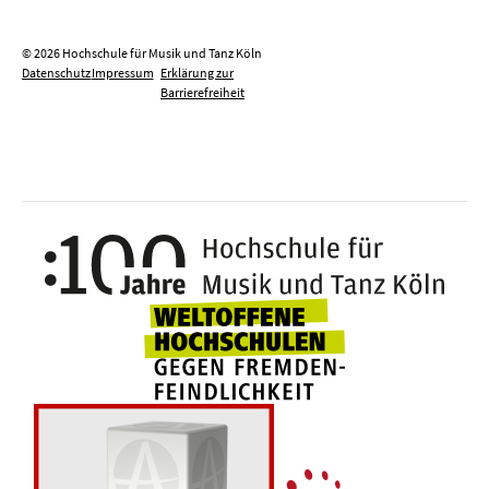
© 2026 Hochschule für Musik und Tanz Köln
Datenschutz
Impressum
Erklärung zur
Barrierefreiheit
100 J
Weltoffene Hochsc
Die 