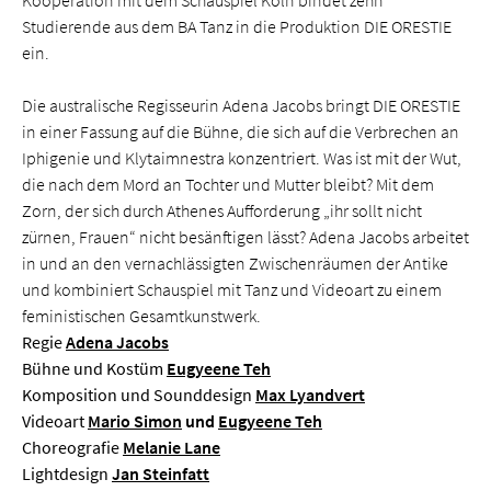
Kooperation mit dem Schauspiel Köln bindet zehn
Studierende aus dem BA Tanz in die Produktion DIE ORESTIE
ein.
Die australische Regisseurin Adena Jacobs bringt DIE ORESTIE
in einer Fassung auf die Bühne, die sich auf die Verbrechen an
Iphigenie und Klytaimnestra konzentriert. Was ist mit der Wut,
die nach dem Mord an Tochter und Mutter bleibt? Mit dem
Zorn, der sich durch Athenes Aufforderung „ihr sollt nicht
zürnen, Frauen“ nicht besänftigen lässt? Adena Jacobs arbeitet
in und an den vernachlässigten Zwischenräumen der Antike
und kombiniert Schauspiel mit Tanz und Videoart zu einem
feministischen Gesamtkunstwerk.
Regie
Adena Jacobs
Bühne und Kostüm
Eugyeene Teh
Komposition und Sounddesign
Max Lyandvert
Videoart
Mario Simon
und
Eugyeene Teh
Choreografie
Melanie Lane
Lightdesign
Jan Steinfatt