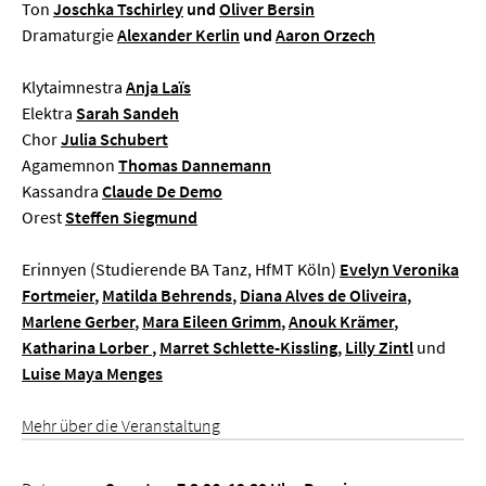
Ton
Joschka Tschirley
und
Oliver Bersin
Dramaturgie
Alexander Kerlin
und
Aaron Orzech
Klytaimnestra
Anja Laïs
Elektra
Sarah Sandeh
Chor
Julia Schubert
Agamemnon
Thomas Dannemann
Kassandra
Claude De Demo
Orest
Steffen Siegmund
Erinnyen (Studierende BA Tanz, HfMT Köln)
Evelyn Veronika
Fortmeier
,
Matilda Behrends
,
Diana Alves de Oliveira
,
Marlene Gerber
,
Mara Eileen Grimm
,
Anouk Krämer
,
Katharina Lorber
,
Marret Schlette-Kissling
,
Lilly Zintl
und
Luise Maya Menges
Mehr über die Veranstaltung