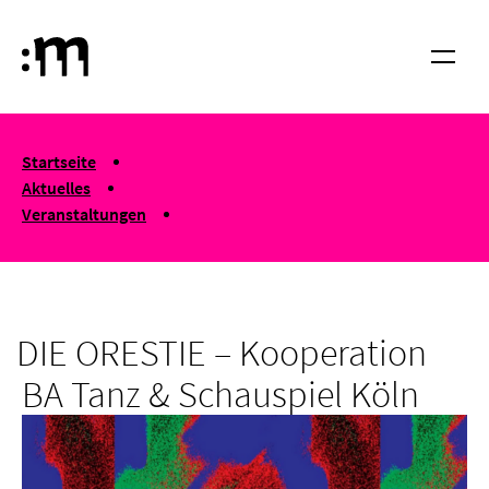
Springe zum Haupt-Inhalt
Hochschule für Musik und Tanz Köln
Menü
You are here:
Startseite
Aktuelles
Veranstaltungen
DIE ORESTIE – Kooperation BA Tanz & Schauspiel Köln
DIE ORESTIE – Kooperation
BA Tanz & Schauspiel Köln