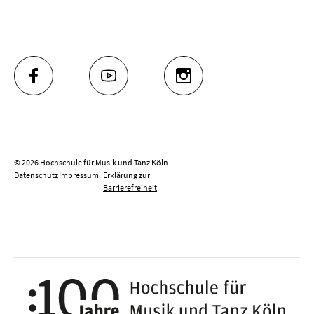
FACEBOOK
YOUTUBE
INSTAGRAM
© 2026 Hochschule für Musik und Tanz Köln
Datenschutz
Impressum
Erklärung zur
Barrierefreiheit
100 J