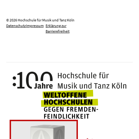
© 2026 Hochschule für Musik und Tanz Köln
Datenschutz
Impressum
Erklärung zur
Barrierefreiheit
100 J
Weltoffene Hochsc