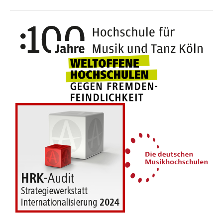
100 J
Weltoffene Hochsc
Die 