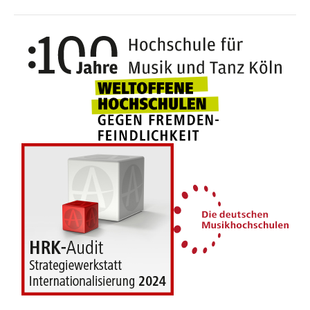
100 J
Weltoffene Hochsc
Die 