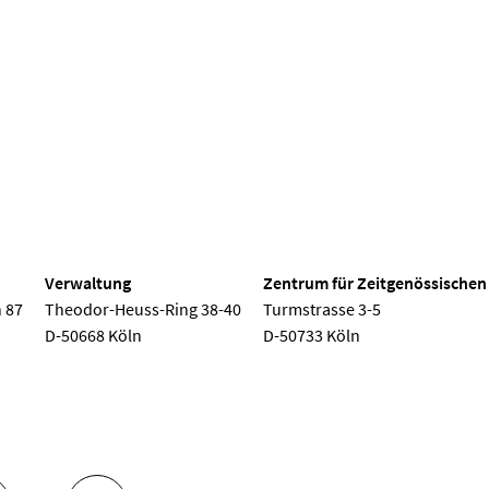
 Köln
Verwaltung
Zentrum für Zeitgenössischen
 87
Theodor-Heuss-Ring 38-40
Turmstrasse 3-5
D-50668 Köln
D-50733 Köln