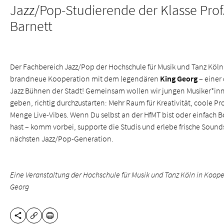
Jazz/Pop-Studierende der Klasse Pro
Barnett
Der Fachbereich Jazz/Pop der Hochschule für Musik und Tanz Köln 
brandneue Kooperation mit dem legendären
King Georg
– einer 
Jazz Bühnen der Stadt! Gemeinsam wollen wir jungen Musiker*in
geben, richtig durchzustarten: Mehr Raum für Kreativität, coole Pr
Menge Live-Vibes. Wenn Du selbst an der HfMT bist oder einfach B
hast – komm vorbei, supporte die Studis und erlebe frische Sounds
nächsten Jazz/Pop-Generation.
Eine Veranstaltung der Hochschule für Musik und Tanz Köln in Koop
Georg
DIESE SEITE TEILEN
DRUCKEN
URL KOPIEREN