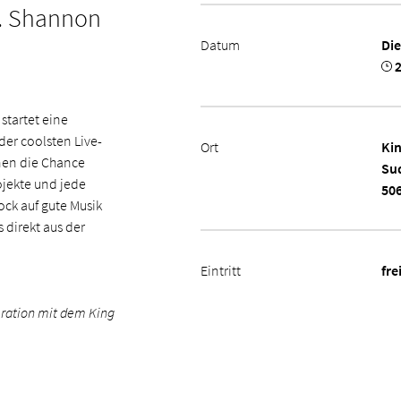
f. Shannon
Datum
Die
2
startet eine
der coolsten Live-
Ort
Ki
nen die Chance
Su
ojekte und jede
50
ock auf gute Musik
 direkt aus der
Eintritt
fre
eration mit dem King