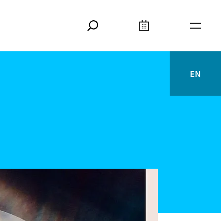
Suche
Kalender
Meta
EN
English