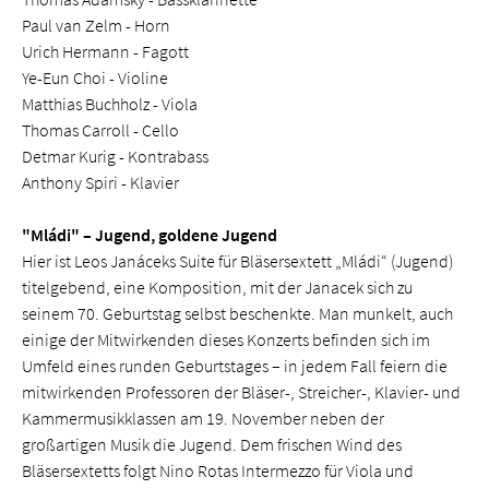
Paul van Zelm - Horn
Urich Hermann - Fagott
Ye-Eun Choi - Violine
Matthias Buchholz - Viola
Thomas Carroll - Cello
Detmar Kurig - Kontrabass
Anthony Spiri - Klavier
"Mládi" – Jugend, goldene Jugend
Hier ist Leos Janáceks Suite für Bläsersextett „Mládi“ (Jugend)
titelgebend, eine Komposition, mit der Janacek sich zu
seinem 70. Geburtstag selbst beschenkte. Man munkelt, auch
einige der Mitwirkenden dieses Konzerts befinden sich im
Umfeld eines runden Geburtstages – in jedem Fall feiern die
mitwirkenden Professoren der Bläser-, Streicher-, Klavier- und
Kammermusikklassen am 19. November neben der
großartigen Musik die Jugend. Dem frischen Wind des
Bläsersextetts folgt Nino Rotas Intermezzo für Viola und