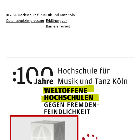
© 2026 Hochschule für Musik und Tanz Köln
Datenschutz
Impressum
Erklärung zur
Barrierefreiheit
100 J
Weltoffene Hochsc
Die 