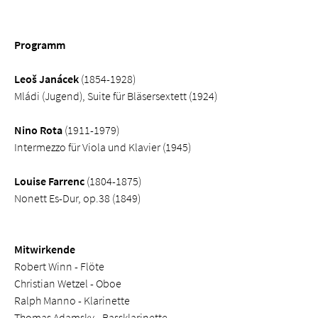
Programm
Leoš Janácek
(1854-1928)
Mládi (Jugend), Suite für Bläsersextett (1924)
Nino Rota
(1911-1979)
Intermezzo für Viola und Klavier (1945)
Louise Farrenc
(1804-1875)
Nonett Es-Dur, op.38 (1849)
Mitwirkende
Robert Winn - Flöte
Christian Wetzel - Oboe
Ralph Manno - Klarinette
Thomas Adamsky - Bassklarinette