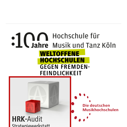
100 J
Weltoffene Hochsc
Die 