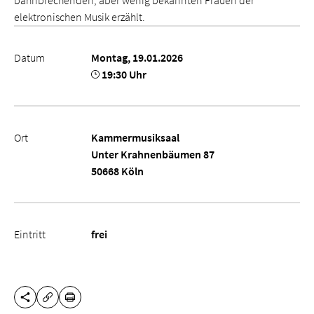
bahnbrechenden, aber wenig bekannten Frauen der
elektronischen Musik erzählt.
Datum
Montag, 19.01.2026
19:30 Uhr
Ort
Kammermusiksaal
Unter Krahnenbäumen 87
50668 Köln
Eintritt
frei
DIESE SEITE TEILEN
DRUCKEN
URL KOPIEREN