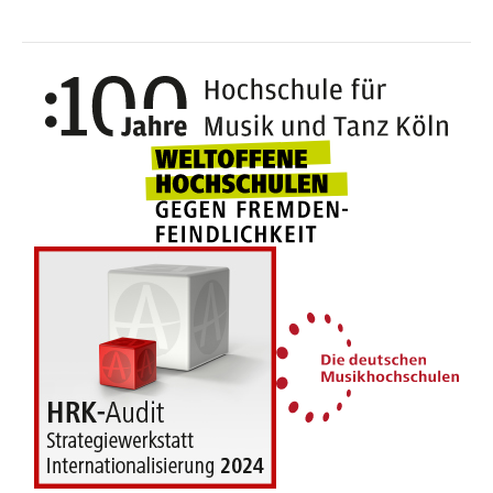
100 J
Weltoffene Hochsc
Die 