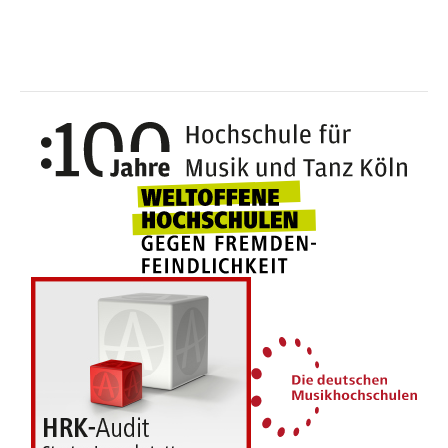
100 J
Weltoffene Hochsc
Die 