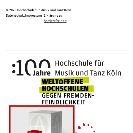
© 2026 Hochschule für Musik und Tanz Köln
Datenschutz
Impressum
Erklärung zur
Barrierefreiheit
100 J
Weltoffene Hochsc
Die 