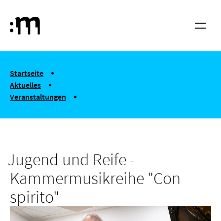
Springe zum Haupt-Inhalt
Hochschule für Musik und Tanz Köln
Menü
You are here:
Startseite
Aktuelles
Veranstaltungen
Jugend und Reife - Kammermusikreihe "Con spirito"
Jugend und Reife -
Kammermusikreihe "Con
spirito"