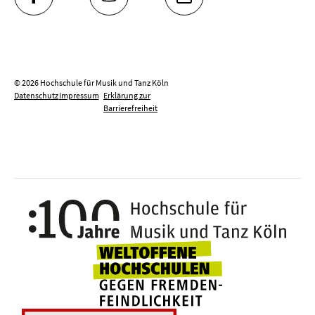
FACEBOOK
YOUTUBE
INSTAGRAM
© 2026 Hochschule für Musik und Tanz Köln
Datenschutz
Impressum
Erklärung zur
Barrierefreiheit
100 J
Weltoffene Hochsc