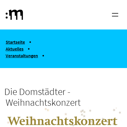
Springe zum Haupt-Inhalt
Hochschule für Musik und Tanz Köln
Menü
You are here:
Startseite
Aktuelles
Veranstaltungen
Die Domstädter - Weihnachtskonzert
Die Domstädter -
Weihnachtskonzert