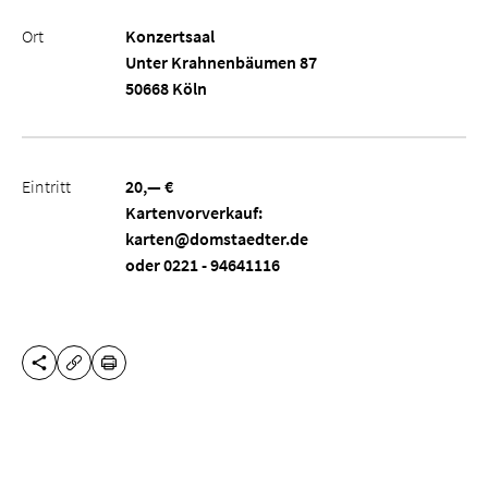
Ort
Konzertsaal
Unter Krahnenbäumen 87
50668 Köln
Eintritt
20,— €
Kartenvorverkauf:
karten@domstaedter.de
oder 0221 - 94641116
DIESE SEITE TEILEN
DRUCKEN
URL KOPIEREN