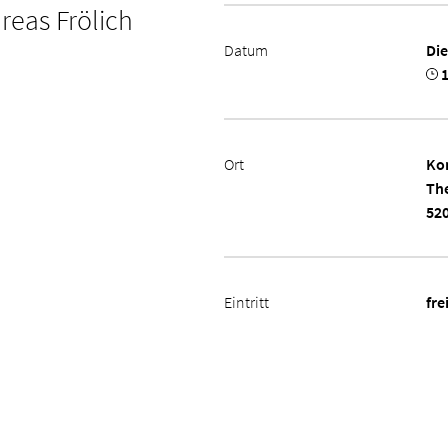
reas Frölich
Datum
Die
1
Ort
Ko
The
52
Eintritt
fre