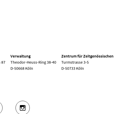
 Köln
Verwaltung
Zentrum für Zeitgenössischen
 87
Theodor-Heuss-Ring 38-40
Turmstrasse 3-5
D-50668 Köln
D-50733 Köln
UTUBE
INSTAGRAM