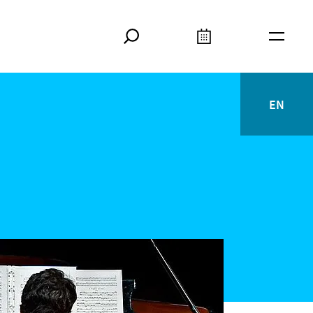
Suche
Kalender
Meta
EN
English