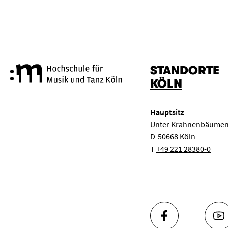
STANDORTE
Hochschule für Musik und Tanz
KÖLN
Hauptsitz
Unter Krahnenbäumen
D-50668 Köln
T
+49 221 28380-0
FACEBOOK
YO