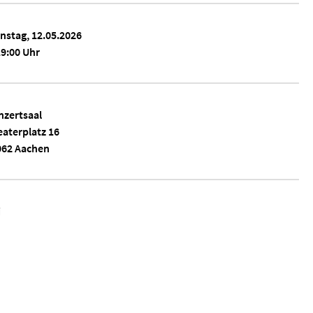
nstag, 12.05.2026
9:00 Uhr
nzertsaal
aterplatz 16
062 Aachen
i