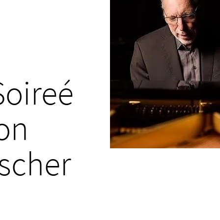
Soireé
ion
scher