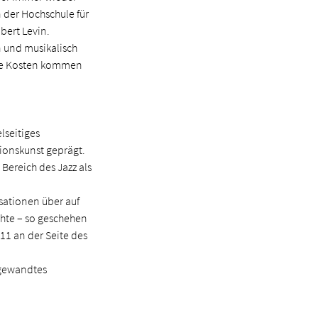
 der Hochschule für
bert Levin.
n und musikalisch
ihre Kosten kommen
elseitiges
tionskunst geprägt.
Bereich des Jazz als
sationen über auf
hte – so geschehen
11 an der Seite des
Angewandtes