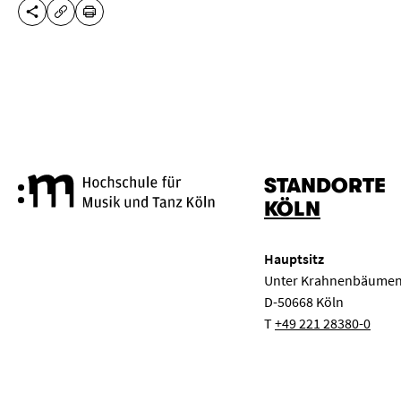
DIESE SEITE TEILEN
DRUCKEN
URL KOPIEREN
STANDORTE
Hochschule für Musik und Tanz
KÖLN
Hauptsitz
Unter Krahnenbäumen
D-50668 Köln
T
+49 221 28380-0