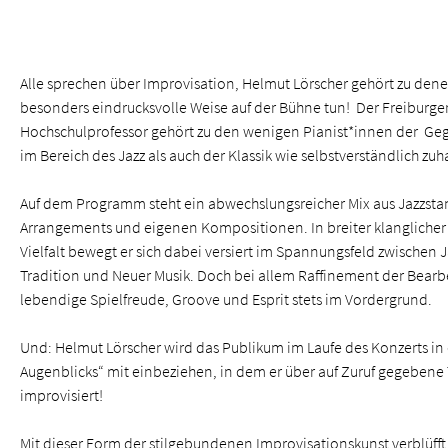
Alle sprechen über Improvisation, Helmut Lörscher gehört zu denen
besonders eindrucksvolle Weise auf der Bühne tun! Der Freiburge
Hochschulprofessor gehört zu den wenigen Pianist*innen der Ge
im Bereich des Jazz als auch der Klassik wie selbstverständlich zuh
Auf dem Programm steht ein abwechslungsreicher Mix aus Jazzstan
Arrangements und eigenen Kompositionen. In breiter klanglicher u
Vielfalt bewegt er sich dabei versiert im Spannungsfeld zwischen Ja
Tradition und Neuer Musik. Doch bei allem Raffinement der Bear
lebendige Spielfreude, Groove und Esprit stets im Vordergrund.
Und: Helmut Lörscher wird das Publikum im Laufe des Konzerts in 
Augenblicks“ mit einbeziehen, in dem er über auf Zuruf gegebe
improvisiert!
Mit dieser Form der stilgebundenen Improvisationskunst verblüff