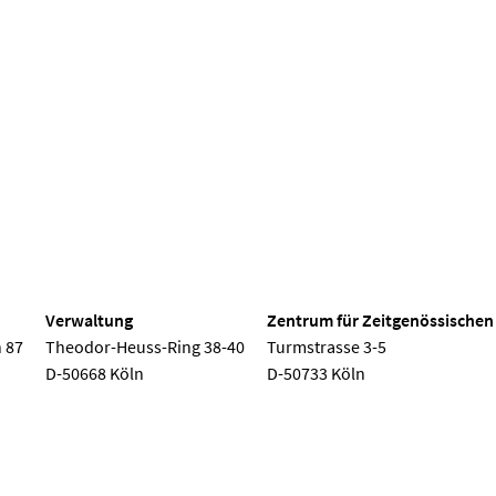
 Köln
Verwaltung
Zentrum für Zeitgenössischen
 87
Theodor-Heuss-Ring 38-40
Turmstrasse 3-5
D-50668 Köln
D-50733 Köln