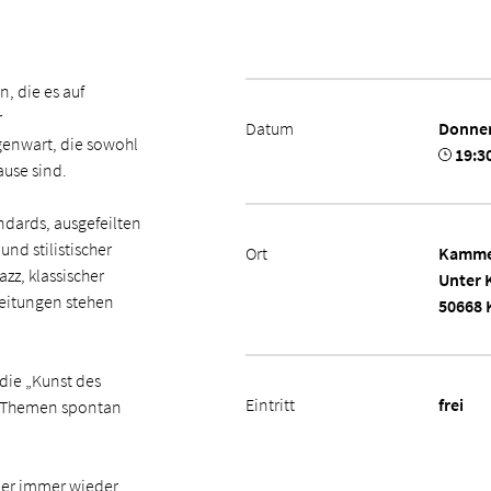
, die es auf
r
Datum
Donner
genwart, die sowohl
19:3
ause sind.
dards, ausgefeilten
nd stilistischer
Ort
Kamme
zz, klassischer
Unter 
beitungen stehen
50668 
die „Kunst des
Eintritt
frei
ne Themen spontan
t er immer wieder