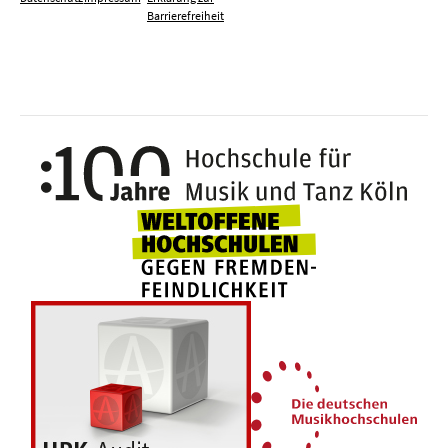
Barrierefreiheit
100 J
Weltoffene Hochsc
Die 