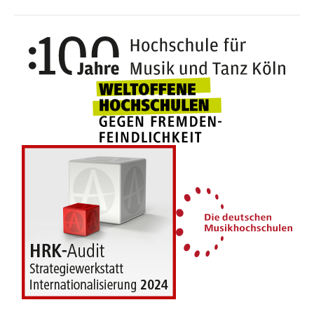
100 J
Weltoffene Hochsc
Die 