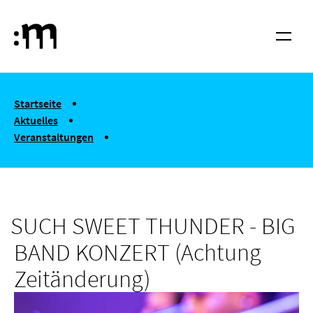
Springe zum Haupt-Inhalt
Hochschule für Musik und Tanz Köln
Menü
You are here:
Startseite
Aktuelles
Veranstaltungen
SUCH SWEET THUNDER - BIG BAND KONZERT (Achtung Zeitän
SUCH SWEET THUNDER - BIG
BAND KONZERT (Achtung
Zeitänderung)