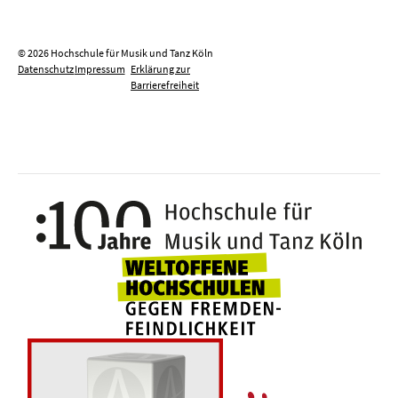
© 2026 Hochschule für Musik und Tanz Köln
Datenschutz
Impressum
Erklärung zur
Barrierefreiheit
100 J
Weltoffene Hochsc