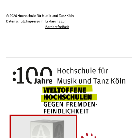
© 2026 Hochschule für Musik und Tanz Köln
Datenschutz
Impressum
Erklärung zur
Barrierefreiheit
100 J
Weltoffene Hochsc
Die 