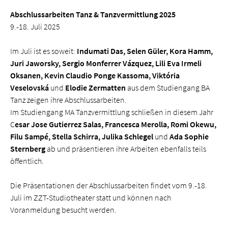
Abschlussarbeiten Tanz & Tanz­vermittlung 2025
9.-18. Juli 2025
Im Juli ist es soweit:
Indumati Das, Selen Güler, Kora Hamm,
Juri Jaworsky, Sergio Monferrer Vázquez, Lili Eva Irmeli
Oksanen, Kevin Claudio Ponge Kassoma, Viktória
Veselovská
und
Elodie Zermatten
aus dem Studiengang BA
Tanz zeigen ihre Abschlussarbeiten.
Im Studiengang MA Tanz­vermittlung schließen in diesem Jahr
C
esar Jose Gutierrez Salas, Francesca Merolla, Romi Okewu,
Filu Sampé, Stella Schirra, Julika Schlegel
und
Ada Sophie
Sternberg
ab und präsentieren ihre Arbeiten ebenfalls teils
öffentlich.
Die Präsentationen der Abschlussarbeiten findet vom 9.-18.
Juli im ZZT-Studiotheater statt und können nach
Voranmeldung besucht werden.