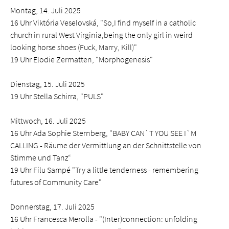
Montag, 14. Juli 2025
16 Uhr Viktória Veselovská, "So,I find myself in a catholic
church in rural West Virginia,being the only girl in weird
looking horse shoes (Fuck, Marry, Kill)"
19 Uhr Elodie Zermatten, "Morphogenesis"
Dienstag, 15. Juli 2025
19 Uhr Stella Schirra, "PULS"
Mittwoch, 16. Juli 2025
16 Uhr Ada Sophie Sternberg, "BABY CAN`T YOU SEE I`M
CALLING - Räume der Vermittlung an der Schnittstelle von
Stimme und Tanz“
19 Uhr Filu Sampé "Try a little tenderness - remembering
futures of Community Care"
Donnerstag, 17. Juli 2025
16 Uhr Francesca Merolla - "(Inter)connection: unfolding