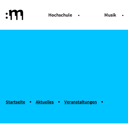
Springe zum Haupt-Inhalt
Hochschule
Musik
Hochschule für Musik und Tanz Köln
Cellonachmittag
You are here:
Startseite
Aktuelles
Veranstaltungen