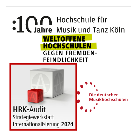
100 J
Weltoffene Hochsc
Die 