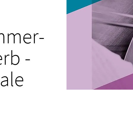
ammer­
rb -
nale