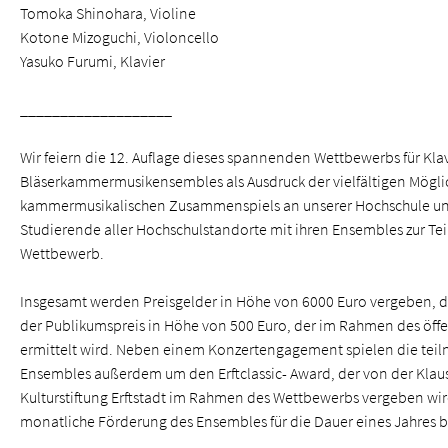
Tomoka Shinohara, Violine
Kotone Mizoguchi, Violoncello
Yasuko Furumi, Klavier
___________________
Wir feiern die 12. Auflage dieses spannenden Wettbewerbs für Klav
Bläserkammermusikensembles als Ausdruck der vielfältigen Mögli
kammermusikalischen Zusammenspiels an unserer Hochschule u
Studierende aller Hochschulstandorte mit ihren Ensembles zur T
Wettbewerb.
Insgesamt werden Preisgelder in Höhe von 6000 Euro vergeben, d
der Publikumspreis in Höhe von 500 Euro, der im Rahmen des öffe
ermittelt wird. Neben einem Konzertengagement spielen die te
Ensembles außerdem um den Erftclassic- Award, der von der Klau
Kulturstiftung Erftstadt im Rahmen des Wettbewerbs vergeben wi
monatliche Förderung des Ensembles für die Dauer eines Jahres b