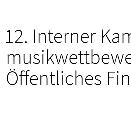
12. Interner K
musik­wett­bewe
Öffentliches Fi