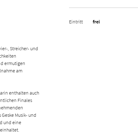
Eintritt
frei
ier-, Streicher- und
chkeiten
nd ermutigen
eilnahme am
arin enthalten auch
ntlichen Finales
ilnehmenden
s Geske Musik- und
rd und eine
einhaltet.