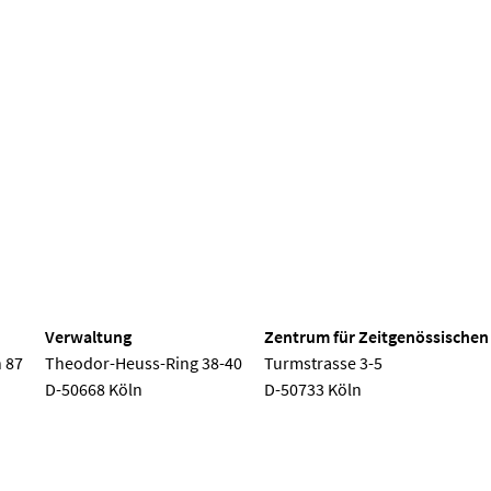
 Köln
Verwaltung
Zentrum für Zeitgenössischen
 87
Theodor-Heuss-Ring 38-40
Turmstrasse 3-5
D-50668 Köln
D-50733 Köln