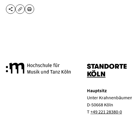
DIESE SEITE TEILEN
DRUCKEN
URL KOPIEREN
STANDORTE
Hochschule für Musik und Tanz
KÖLN
Hauptsitz
Unter Krahnenbäumen
D-50668 Köln
T
+49 221 28380-0