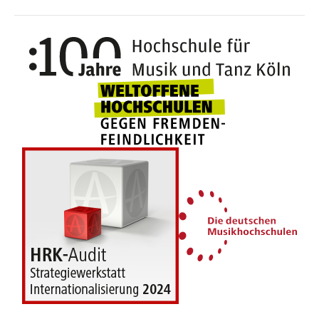
100 J
Weltoffene Hochsc
Die 