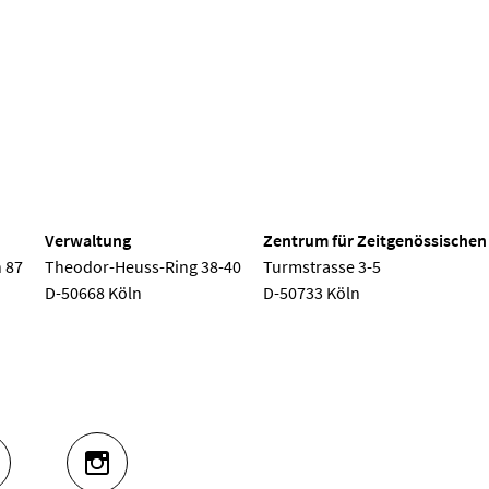
 Köln
Verwaltung
Zentrum für Zeitgenössischen
 87
Theodor-Heuss-Ring 38-40
Turmstrasse 3-5
D-50668 Köln
D-50733 Köln
UTUBE
INSTAGRAM