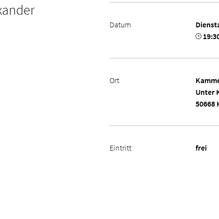
exander
Datum
Dienst
19:3
Ort
Kamme
Unter 
50668 
Eintritt
frei