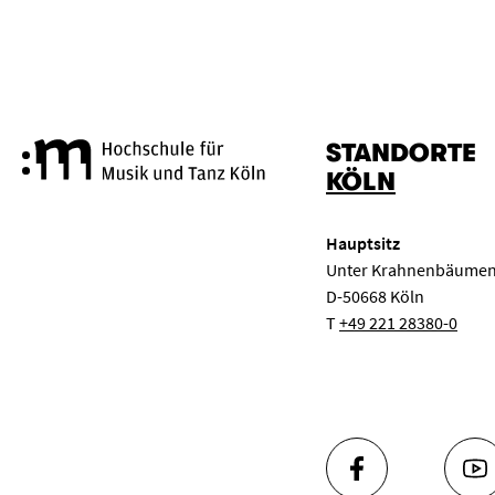
STANDORTE
Hochschule für Musik und Tanz
KÖLN
Hauptsitz
Unter Krahnenbäumen
D-50668 Köln
T
+49 221 28380-0
FACEBOOK
YO