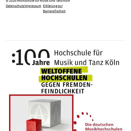
© 2026 Hochschule für Musik und Tanz Köln
Datenschutz
Impressum
Erklärung zur
Barrierefreiheit
100 J
Weltoffene Hochsc
Die 