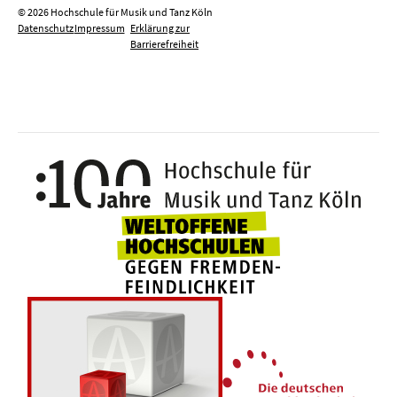
© 2026 Hochschule für Musik und Tanz Köln
Datenschutz
Impressum
Erklärung zur
Barrierefreiheit
100 J
Weltoffene Hochsc
Die 