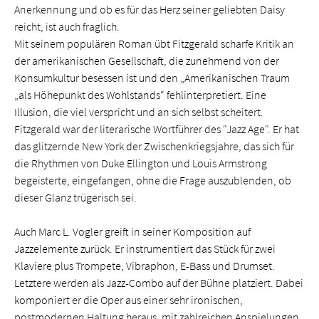
Anerkennung und ob es für das Herz seiner geliebten Daisy
reicht, ist auch fraglich.
Mit seinem populären Roman übt Fitzgerald scharfe Kritik an
der amerikanischen Gesellschaft, die zunehmend von der
Konsumkultur besessen ist und den „Amerikanischen Traum
„als Höhepunkt des Wohlstands“ fehlinterpretiert. Eine
Illusion, die viel verspricht und an sich selbst scheitert.
Fitzgerald war der literarische Wortführer des "Jazz Age". Er hat
das glitzernde New York der Zwischenkriegsjahre, das sich für
die Rhythmen von Duke Ellington und Louis Armstrong
begeisterte, eingefangen, ohne die Frage auszublenden, ob
dieser Glanz trügerisch sei.
Auch Marc L. Vogler greift in seiner Komposition auf
Jazzelemente zurück. Er instrumentiert das Stück für zwei
Klaviere plus Trompete, Vibraphon, E-Bass und Drumset.
Letztere werden als Jazz-Combo auf der Bühne platziert. Dabei
komponiert er die Oper aus einer sehr ironischen,
postmodernen Haltung heraus, mit zahlreichen Anspielungen