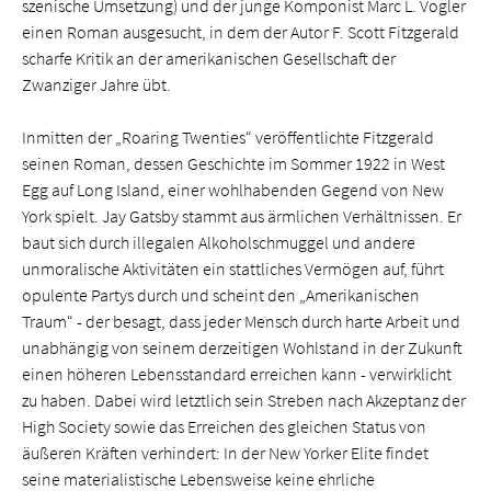
szenische Umsetzung) und der junge Komponist Marc L. Vogler
einen Roman ausgesucht, in dem der Autor F. Scott Fitzgerald
scharfe Kritik an der amerikanischen Gesellschaft der
Zwanziger Jahre übt.
Inmitten der „Roaring Twenties“ veröffentlichte Fitzgerald
seinen Roman, dessen Geschichte im Sommer 1922 in West
Egg auf Long Island, einer wohlhabenden Gegend von New
York spielt. Jay Gatsby stammt aus ärmlichen Verhältnissen. Er
baut sich durch illegalen Alkoholschmuggel und andere
unmoralische Aktivitäten ein stattliches Vermögen auf, führt
opulente Partys durch und scheint den „Amerikanischen
Traum“ - der besagt, dass jeder Mensch durch harte Arbeit und
unabhängig von seinem derzeitigen Wohlstand in der Zukunft
einen höheren Lebensstandard erreichen kann - verwirklicht
zu haben. Dabei wird letztlich sein Streben nach Akzeptanz der
High Society sowie das Erreichen des gleichen Status von
äußeren Kräften verhindert: In der New Yorker Elite findet
seine materialistische Lebensweise keine ehrliche