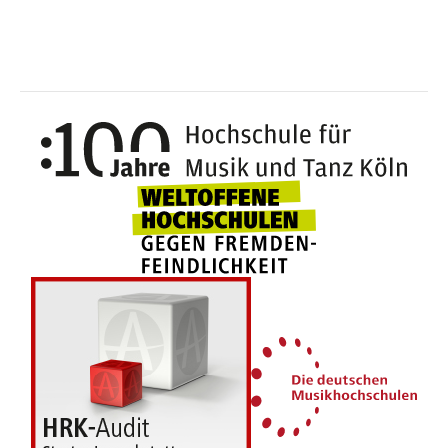
100 J
Weltoffene Hochsc
Die 