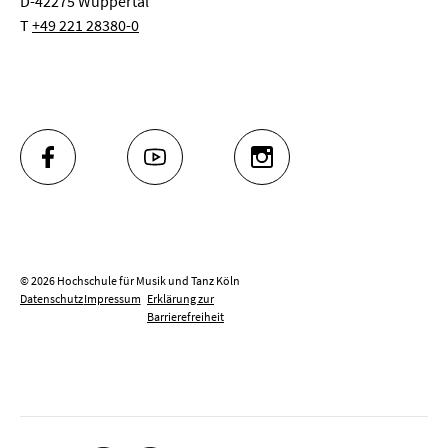
D-42275 Wuppertal
T
+49 221 28380-0
FACEBOOK
YOUTUBE
INSTAGRAM
© 2026 Hochschule für Musik und Tanz Köln
Datenschutz
Impressum
Erklärung zur
Barrierefreiheit