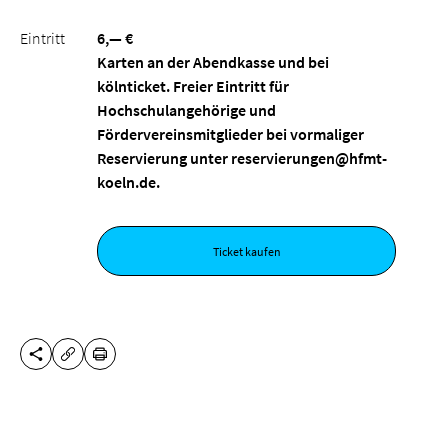
Eintritt
6,— €
Karten an der Abendkasse und bei
kölnticket. Freier Eintritt für
Hochschulangehörige und
Fördervereinsmitglieder bei vormaliger
Reservierung unter reservierungen@hfmt-
koeln.de.
Ticket kaufen
DIESE SEITE TEILEN
DRUCKEN
URL KOPIEREN