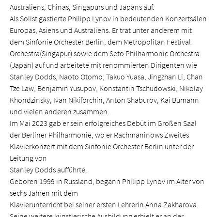
Australiens, Chinas, Singapurs und Japans auf.
Als Solist gastierte Philipp Lynov in bedeutenden Konzertsälen
Europas, Asiens und Australiens. Er trat unter anderem mit
dem Sinfonie Orchester Berlin, dem Metropolitan Festival
Orchestra(Singapur) sowie dem Seto Philharmonic Orchestra
(Japan) auf und arbeitete mit renommierten Dirigenten wie
Stanley Dodds, Naoto Otomo, Takuo Yuasa, Jingzhan Li, Chan
Tze Law, Benjamin Yusupov, Konstantin Tschudowski, Nikolay
Khondzinsky, Ivan Nikiforchin, Anton Shaburov, Kai Bumann
und vielen anderen zusammen.
Im Mai 2023 gab er sein erfolgreiches Debüt im Großen Saal
der Berliner Philharmonie, wo er Rachmaninows Zweites
Klavierkonzert mit dem Sinfonie Orchester Berlin unter der
Leitung von
Stanley Dodds aufführte.
Geboren 1999 in Russland, begann Philipp Lynov im Alter von
sechs Jahren mit dem
Klavierunterricht bei seiner ersten Lehrerin Anna Zakharova.
Seine weitere künstlerische Ausbildung erhielt er an der