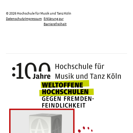
© 2026 Hochschule für Musik und Tanz Köln
Datenschutz
Impressum
Erklärung zur
Barrierefreiheit
100 J
Weltoffene Hochsc
Die 