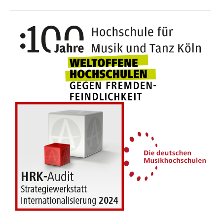
100 J
Weltoffene Hochsc
Die 