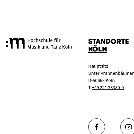
STANDORTE
Hochschule für Musik und Tanz
KÖLN
Hauptsitz
Unter Krahnenbäumen
D-50668 Köln
T
+49 221 28380-0
FACEBOOK
YO