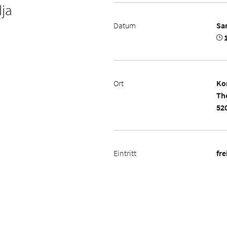
dja
Datum
Sa
1
Ort
Ko
Th
52
Eintritt
fre