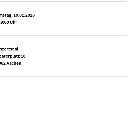
mstag, 10.01.2026
9:00 Uhr
nzertsaal
eaterplatz 16
062 Aachen
i