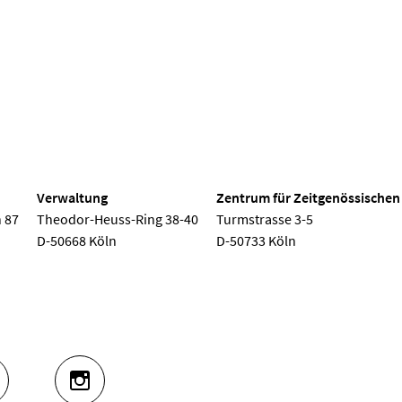
 Köln
Verwaltung
Zentrum für Zeitgenössischen
 87
Theodor-Heuss-Ring 38-40
Turmstrasse 3-5
D-50668 Köln
D-50733 Köln
UTUBE
INSTAGRAM