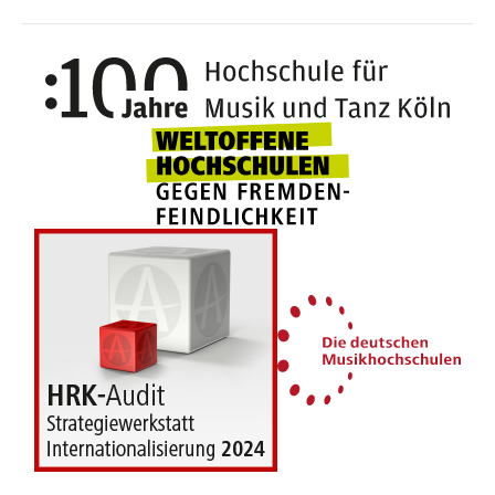
100 J
Weltoffene Hochsc
Die 