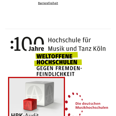
Barrierefreiheit
100 J
Weltoffene Hochsc
Die 