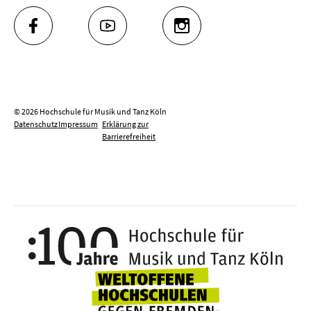
FACEBOOK
YOUTUBE
INSTAGRAM
© 2026 Hochschule für Musik und Tanz Köln
Datenschutz
Impressum
Erklärung zur
Barrierefreiheit
100 J
Weltoffene Hochsc