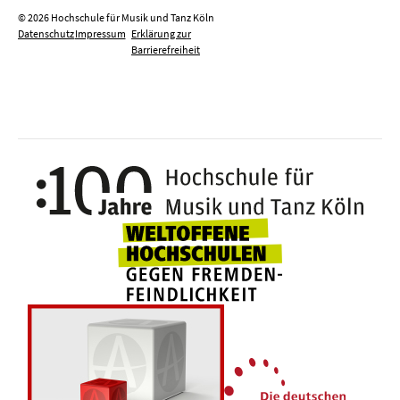
© 2026 Hochschule für Musik und Tanz Köln
Datenschutz
Impressum
Erklärung zur
Barrierefreiheit
100 J
Weltoffene Hochsc
Die 