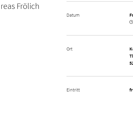
reas Frölich
Datum
F
Ort
K
T
5
Eintritt
fr