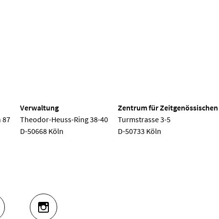
 Köln
Verwaltung
Zentrum für Zeitgenössischen
 87
Theodor-Heuss-Ring 38-40
Turmstrasse 3-5
D-50668 Köln
D-50733 Köln
UTUBE
INSTAGRAM