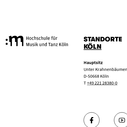
STANDORTE
Hochschule für Musik und Tanz
KÖLN
Hauptsitz
Unter Krahnenbäumen
D-50668 Köln
T
+49 221 28380-0
FACEBOOK
YO