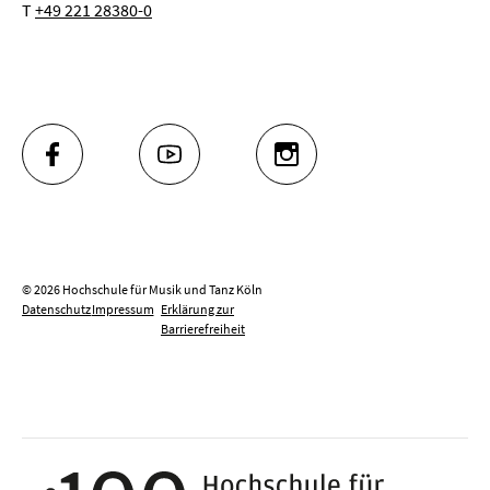
T
+49 221 28380-0
FACEBOOK
YOUTUBE
INSTAGRAM
© 2026 Hochschule für Musik und Tanz Köln
Datenschutz
Impressum
Erklärung zur
Barrierefreiheit
100 J