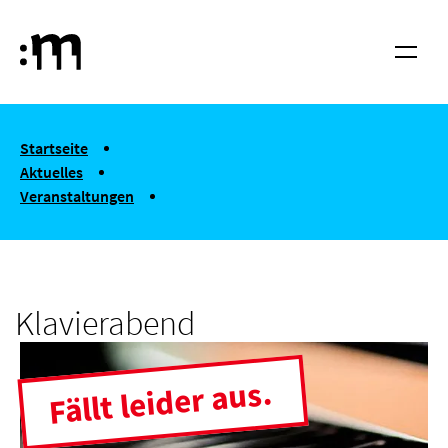
Springe zum Haupt-Inhalt
Hochschule für Musik und Tanz Köln
Menü
You are here:
Startseite
Aktuelles
Veranstaltungen
Klavierabend
Klavierabend
Fällt leider aus.