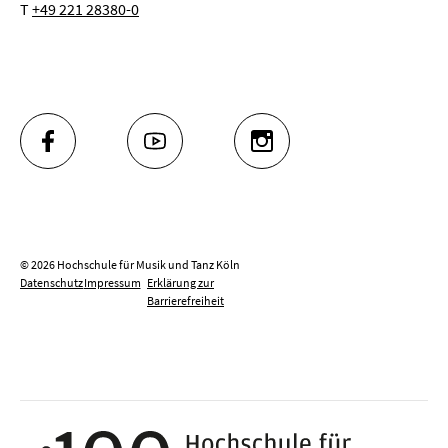
T
+49 221 28380-0
FACEBOOK
YOUTUBE
INSTAGRAM
© 2026 Hochschule für Musik und Tanz Köln
Datenschutz
Impressum
Erklärung zur
Barrierefreiheit
100 J