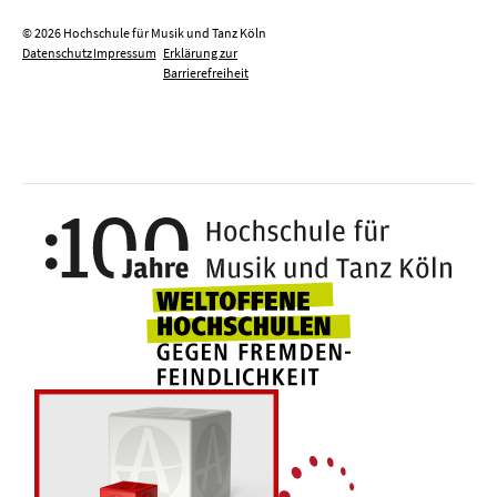
© 2026 Hochschule für Musik und Tanz Köln
Datenschutz
Impressum
Erklärung zur
Barrierefreiheit
100 J
Weltoffene Hochsc
Die 